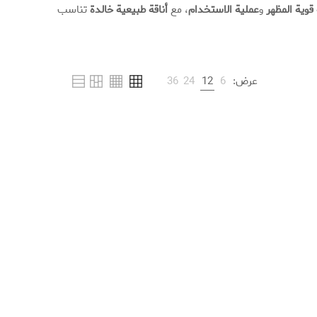
قوية المظهر
و
عملية الاستخدام
، مع
أناقة طبيعية خالدة
تناسب
عرض:
6
12
24
36