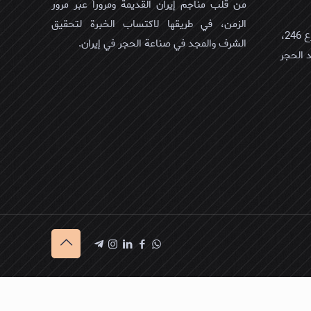
من قلب مناجم إيران القديمة ومروراً عبر مرور
الزمن، في طريقها لاكتساب الخبرة لتحقيق
عمان، مسقط، العذیبه الشمالیه، شارع 246،
الشرف والمجد في صناعة الحجر في إيران.
لمبني 431/أ/1, سید الحجر