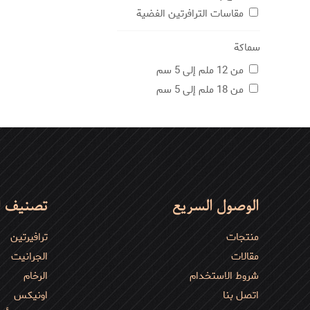
مقاسات الترافرتين الفضية
سماكة
من 12 ملم إلى 5 سم
من 18 ملم إلى 5 سم
الوصول السريع
تصنيف ا
منتجات
ترافیرتین
مقالات
الجرانیت
شروط الاستخدام
الرخام
اتصل بنا
اونیکس