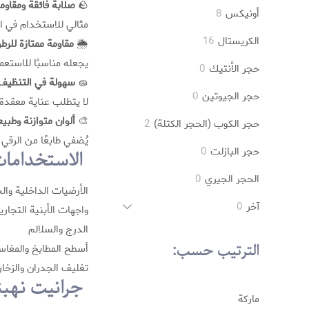
منتجات
🪨
صلابة فائقة ومقاومة
8
أونیکس
8
مثالي للاستخدام في ال
منتجات
16
الکریستال
16
🌦️
مقاومة ممتازة للرطو
منتج
يجعله مناسبًا للاستعما
0
حجر الأنتيك
0
🧽
سهولة في التنظيف 
منتج
0
حجر الجيوتين
0
لا يتطلب عناية معقدة 
منتج
🎨
ألوان متوازنة وطبي
2
حجر الكوب (الحجر الكتلة)
2
يُضفي طابعًا من الرقي
منتجات
0
حجر البازلت
0
الاستخدامات 
منتج
0
الحجر الجيري
0
الأرضيات الداخلية وال
منتج
0
آخر
0
واجهات الأبنية التجاري
منتج
الدرج والسلالم
الترتيب حسب:
أسطح المطابخ والمغا
تغليف الجدران والزخار
جرانيت نهبند
مارکة