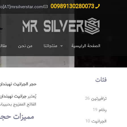
00989130280073
fo[AT]mrsilverstar.com
ح
الصفحة الرئيسية
منتجاتنا
من نحن
مقال
فئات
حجر الجرانيت نهبندان 
يُعتبر
جرانيت نهبندان
26
ترافیرتین
26
الفاتح الممزوج بحبيبا
منتج
19
رخام
19
مميزات حجر 
منتج
10
الجرانيت
10