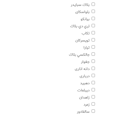
بلاك سبايدر
بلواسکای
بيانكو
تري دي بلاك
تکاب
تويسركان
تیارا
جالكسي بلاك
جغوار
دانه اناری
درباری
دهبید
دیبلمات
زاهدان
زمرد
سالفادور