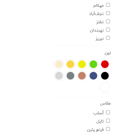
مهکام
نجف‌آباد
نطنز
نهبندان
نيريز
لون
مقاس
أسلب
تایل
فرنچ پترن