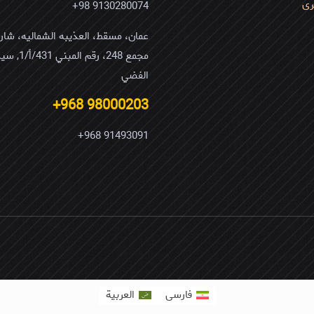
رى
9130280074 98+
مجمع 248، رقم ا
الفضي
98000203 968+
91493091 968+
فارسی
العربية