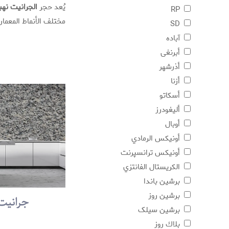
يُعد حجر
الجرانيت نهب
RP
مختلف الأنماط المعماري
SD
آباده
أبرنغی
أذرشهر
أزنا
أسکاتو
أليغودرز
أوبال
أونیکس الرمادي
أونیکس ترانسپرنت
الكريستال الفانتزي
برشين باندا
برشین روز
جرانيت کو
برشین سیلک
بلاك روز