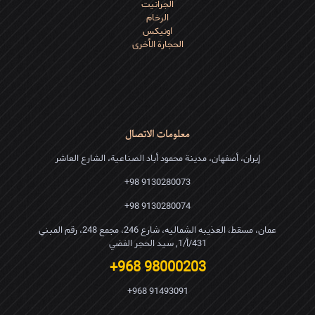
الجرانیت
الرخام
اونیکس
الحجارة الأخرى
معلومات الاتصال
إيران، أصفهان، مدينة محمود أباد الصناعية، الشارع العاشر
9130280073 98+
9130280074 98+
عمان، مسقط، العذیبه الشمالیه، شارع 246، مجمع 248، رقم المبني
431/أ/1, سید الحجر الفضي
98000203 968+
91493091 968+