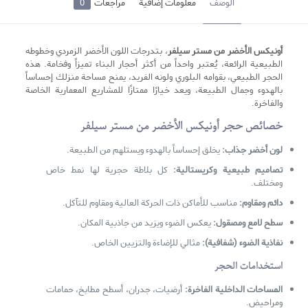
الوصف
معلومات إضافية
مراجعات
0
أونیکس الأخضر من مستر سيلفر
، بتدرجات اللون الأخضر الزمردي وخطوطه
الطبيعية الرائعة، يُعتبر واحداً من أكثر أحجار البناء تميزاً وفخامة. هذه
الحجر الطبيعي، بقوامه البلوري ولونه الفريد، يمنح مساحة منزلك إحساساً
بالهدوء وجمال الطبيعة، ويعد خيارًا ممتازًا للمشاريع المعمارية الخاصة
والفاخرة.
خصائص حجر
أونیکس
الأخضر من مستر سيلفر
لون أخضر جذاب:
يخلق إحساساً بالهدوء ويستلهم من الطبيعة.
تصاميم طبيعية وكريستالية:
كل بلاطة حجرية لها نمط خاص
ومختلف.
دائم ومقاوم:
مناسب للأماكن ذات الحركة العالية ومقاوم للتآكل.
سطح لامع ومصقول:
يعكس الضوء ويزيد من جاذبية المكان.
نفاذية الضوء (شفافية):
مثالي للإضاءة والتزيين الخاص.
استخدامات الحجر
المساحات الداخلية الفاخرة:
أرضيات، جدران، أسطح مطابخ، حمامات
ومراحيض.