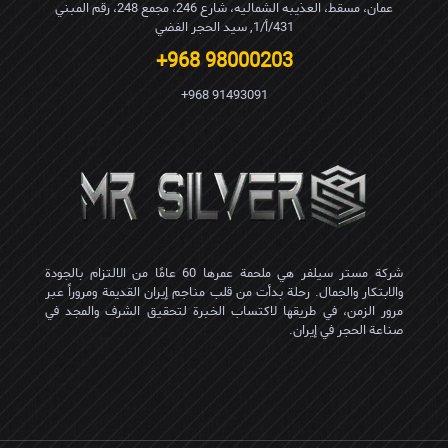
عمان، مسقط، العذیبه الشمالیه، شارع 246، مجمع 248، رقم المبني
431/أ/1, سید الحجر الفضي
98000203 968+
91493091 968+
شركة مستر سيلفر هي ملحمة عمرها 60 عامًا من الالتزام بالجودة
والابتكار والجمال. رحلة بدأت من قلب مناجم إيران القديمة ومروراً عبر
مرور الزمن، في طريقها لاكتساب الخبرة لتحقيق الشرف والمجد في
صناعة الحجر في إيران.