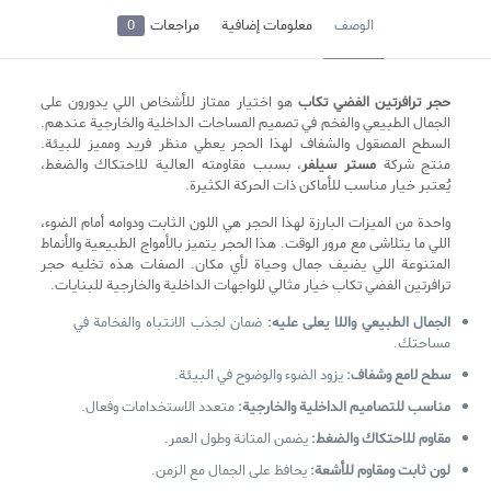
الوصف
معلومات إضافية
مراجعات
0
حجر ترافرتین الفضي تكاب
هو اختيار ممتاز للأشخاص اللي يدورون على
الجمال الطبيعي والفخم في تصميم المساحات الداخلية والخارجية عندهم.
السطح المصقول والشفاف لهذا الحجر يعطي منظر فريد ومميز للبيئة.
منتج شركة
مستر سيلفر
، بسبب مقاومته العالية للاحتكاك والضغط،
يُعتبر خيار مناسب للأماكن ذات الحركة الكثيرة.
واحدة من الميزات البارزة لهذا الحجر هي اللون الثابت ودوامه أمام الضوء،
اللي ما يتلاشى مع مرور الوقت. هذا الحجر يتميز بالأمواج الطبيعية والأنماط
المتنوعة اللي يضيف جمال وحياة لأي مكان. الصفات هذه تخليه حجر
ترافرتین الفضي تكاب خيار مثالي للواجهات الداخلية والخارجية للبنايات.
الجمال الطبيعي واللا يعلى عليه:
ضمان لجذب الانتباه والفخامة في
مساحتك.
سطح لامع وشفاف:
يزود الضوء والوضوح في البيئة.
مناسب للتصاميم الداخلية والخارجية:
متعدد الاستخدامات وفعال.
مقاوم للاحتكاك والضغط:
يضمن المتانة وطول العمر.
لون ثابت ومقاوم للأشعة:
يحافظ على الجمال مع الزمن.