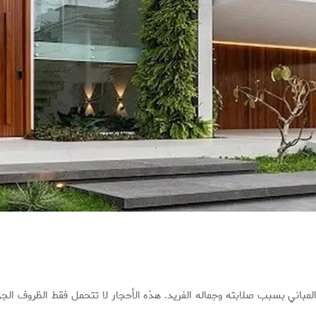
مباني بسبب صلابته وجماله الفريد. هذه الأحجار لا تتحمل فقط الظروف الجو