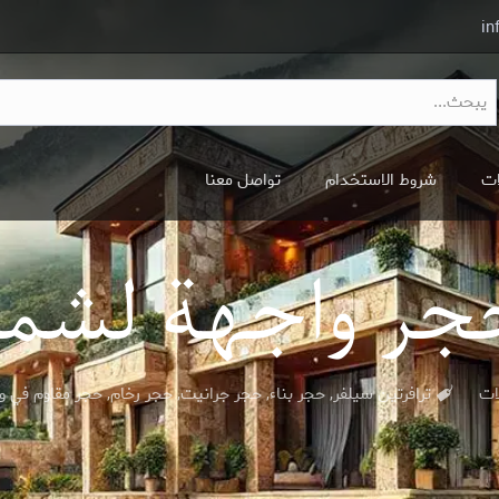
in
ات
شروط الاستخدام
تواصل معنا
ر واجهة لشمال
لات
ترافرتین سيلفر
,
حجر بناء
,
حجر جرانيت
,
حجر رخام
,
حجر مقاوم في وج