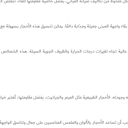
شكل ملحوظ من تكاليف صيانة المباني. بفضل خاصية مقاومتها للماء، تتقلص الح
ى بقاء واجهة المبنى جميلة وجذابة دائمًا. يمكن تنسيق هذه الأحجار بسهولة م
عالية تجاه تغيرات درجات الحرارة والظروف الجوية السيئة. هذه الخصائص ت
 وجودته. الأحجار الطبيعية مثل المرمر والجرانيت، بفضل مقاومتها، تُعتبر خ
جب أن تساعد الأحجار بالألوان والملمس المناسبين على جمال وتناسق الواجهة.