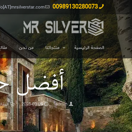
00989130280073
fo[AT]mrsilverstar.com
الصفحة الرئيسية
منتجاتنا
من نحن
مقال
أفضل حج
admin
2025-03-08
المقا