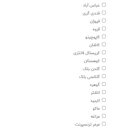
عباس آباد
فندی گری
فیوژن
قروه
کاپوچینو
کاشان
کریستال فانتزی
کوهستان
گلدن بلک
گلکسی بلک
گوهره
لاشتر
لایبید
ماکو
مراغه
مرمر ترنسپرنت