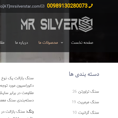
00989130280073
fo[AT]mrsilverstar.com
صفحه نخست
محصولات ما
درباره ما
مقا
دسته بندی ها
سنگ بازالت یک نوع سن
دکوراسیون مورد توجه ق
26
سنگ تراورتن
26
مقاومت در برابر سایش
محصول
دسته‌بندی سنگ معمولا
19
سنگ مرمریت
19
محصول
رنگ:
سنگ بازالت در ر
10
سنگ گرانیت
10