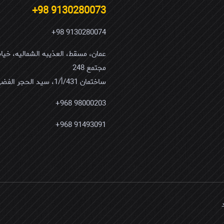
9130280073 98+
9130280074 98+
مجتمع 248
ساختمان 431/أ/1، سید الحجر الفضی
98000203 968+
91493091 968+