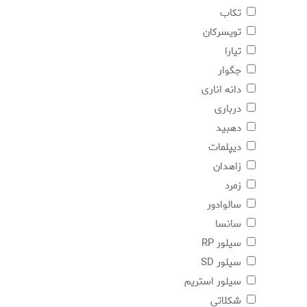
تکاب
تویسرکان
تیارا
جگوار
دانه اناری
درباری
دهبید
دیپلمات
زاهدان
زمرد
سالوادور
سانسا
سیلور RP
سیلور SD
سیلور استریم
شکلاتی