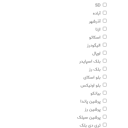
SD
آباده
آذرشهر
ازنا
اسکاتو
الیگودرز
اوپال
بلک اسپایدر
بلک رز
بلو اسکای
بلو اونیکس
بیانکو
پرشین پاندا
پرشین رز
پرشین سیلک
تری دی بلک