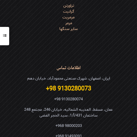
تراورتن
گرانیت
مرمریت
مرمر
سایر سنگها
اطلاعات تماس
ایران، اصفهان، شهرک صنعتی محمودآباد، خیابان دهم
9130280073 98+
9130280074 98+
عمان، مسقط، العذیبه الشمالیه، خیابان 246، مجتمع 248
ساختمان 431/أ/1، سید الحجر الفضی
98000203 968+
91493091 968+