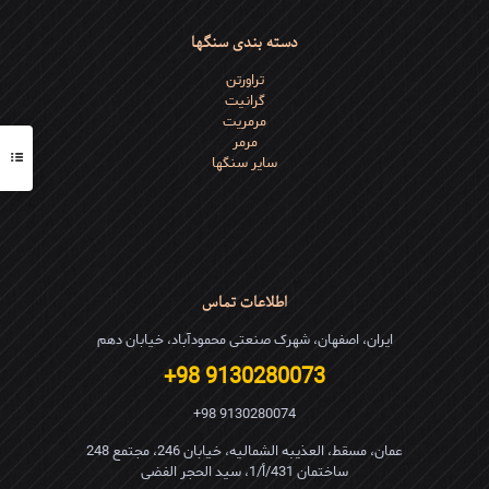
دسته بندی سنگها
تراورتن
گرانیت
مرمریت
مرمر
سایر سنگها
اطلاعات تماس
ایران، اصفهان، شهرک صنعتی محمودآباد، خیابان دهم
9130280073 98+
9130280074 98+
عمان، مسقط، العذیبه الشمالیه، خیابان 246، مجتمع 248
ساختمان 431/أ/1، سید الحجر الفضی