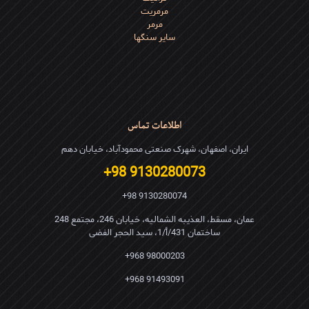
مرمریت
مرمر
سایر سنگها
اطلاعات تماس
ایران، اصفهان، شهرک صنعتی محمودآباد، خیابان دهم
9130280073 98+
9130280074 98+
عمان، مسقط، العذیبه الشمالیه، خیابان 246، مجتمع 248
ساختمان 431/أ/1، سید الحجر الفضی
98000203 968+
91493091 968+