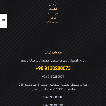
تراورتن
گرانیت
مرمریت
مرمر
سایر سنگها
اطلاعات تماس
ایران، اصفهان، شهرک صنعتی محمودآباد، خیابان دهم
9130280073 98+
9130280074 98+
عمان، مسقط، العذیبه الشمالیه، خیابان 246، مجتمع 248
ساختمان 431/أ/1، سید الحجر الفضی
98000203 968+
91493091 968+