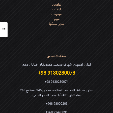
تراورتن
گرانیت
مرمریت
مرمر
سایر سنگها
اطلاعات تماس
ایران، اصفهان، شهرک صنعتی محمودآباد، خیابان دهم
9130280073 98+
9130280074 98+
عمان، مسقط، العذیبه الشمالیه، خیابان 246، مجتمع 248
ساختمان 431/أ/1، سید الحجر الفضی
98000203 968+
91493091 968+