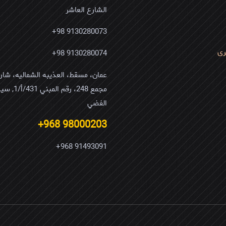
الشارع العاشر
9130280073 98+
رى
9130280074 98+
مجمع 248، رقم ا
الفضي
98000203 968+
91493091 968+