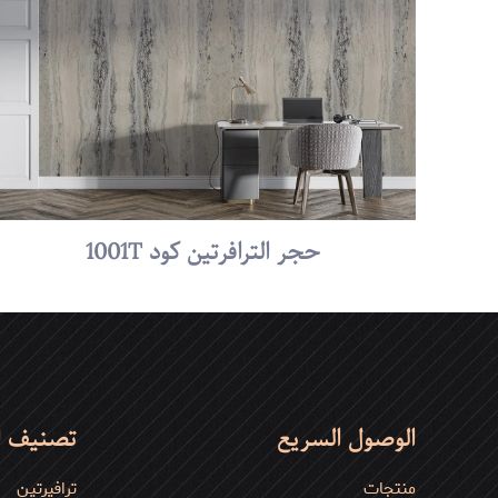
تقييمك
*
نجوم
حجر الترافرتين كود 1001T
الاسم
*
الوصول السريع
تصنيف ا
منتجات
ترافیرتین