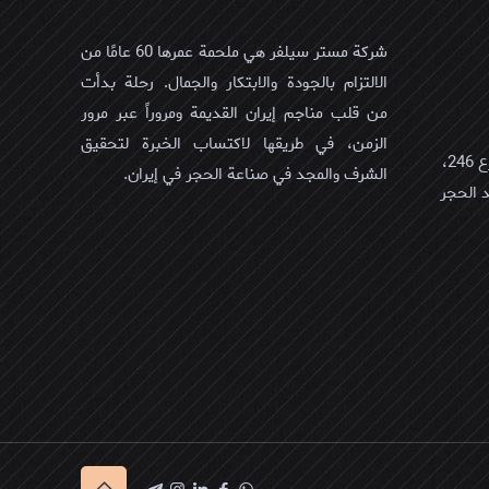
شركة مستر سيلفر هي ملحمة عمرها 60 عامًا من
الالتزام بالجودة والابتكار والجمال. رحلة بدأت
من قلب مناجم إيران القديمة ومروراً عبر مرور
الزمن، في طريقها لاكتساب الخبرة لتحقيق
عمان، مسقط، العذیبه الشمالیه، شارع 246،
الشرف والمجد في صناعة الحجر في إيران.
لمبني 431/أ/1, سید الحجر