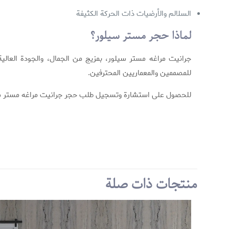
السلالم والأرضيات ذات الحركة الكثيفة
لماذا حجر مستر سيلور؟
جرانيت مراغه مستر سيلور، بمزيج من الجمال، والجودة العالية، 
للمصممين والمعماريين المحترفين.
للحصول على استشارة وتسجيل طلب حجر جرانيت مراغه مستر سيل
مارکة
لون
لا توجد مراجعات بعد.
مقاس
كن أول من يقيم “جرا
منتجات ذات صلة
سماكة
لن يتم نشر عنوان بريدك 