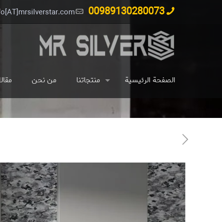
00989130280073
fo[AT]mrsilverstar.com
الصفحة الرئيسية
منتجاتنا
من نحن
مقال