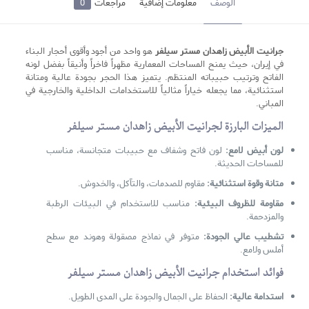
الوصف
معلومات إضافية
مراجعات
0
جرانیت الأبيض زاهدان
مستر سيلفر
هو واحد من أجود وأقوى أحجار البناء
في إيران، حيث يمنح المساحات المعمارية مظهراً فاخراً وأنيقاً بفضل لونه
الفاتح وترتيب حبيباته المنتظم. يتميز هذا الحجر بجودة عالية ومتانة
استثنائية، مما يجعله خياراً مثالياً للاستخدامات الداخلية والخارجية في
المباني.
الميزات البارزة لجرانيت الأبيض زاهدان مستر سيلفر
لون أبيض لامع:
لون فاتح وشفاف مع حبيبات متجانسة، مناسب
للمساحات الحديثة.
متانة وقوة استثنائية:
مقاوم للصدمات، والتآكل، والخدوش.
مقاومة للظروف البيئية:
مناسب للاستخدام في البيئات الرطبة
والمزدحمة.
تشطيب عالي الجودة:
متوفر في نماذج مصقولة وهوند مع سطح
أملس ولامع.
فوائد استخدام جرانيت الأبيض زاهدان مستر سيلفر
استدامة عالية:
الحفاظ على الجمال والجودة على المدى الطويل.