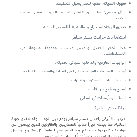
سهولة الصيانة:
مقاوم للبقع وسهل التنظيف.
عازل طبيعي:
يقلل من انتقال الحرارة والصوت بفضل نسيجه
الكثيف.
صديق للبيئة:
استخراج ومعالجة وفقاً للمعايير البيئية.
استخدامات جرانيت مستر سيلفر
هذا الحجر الجميل والمتين مناسب لمجموعة متنوعة من
الاستخدامات:
الواجهات الخارجية والداخلية للمباني الحديثة.
أرضيات المساحات المزدحمة مثل لوبي الفنادق والمجمعات التجارية.
رصف المساحات المفتوحة والممرات.
أسطح ومطابخ جزر فاخرة.
السلالم والأرضيات في المباني.
لماذا مستر سيلفر؟
جرانيت الأبيض زاهدان مستر سيلفر يجمع بين الجمال، والمتانة، والجودة
العالية، مما يجعله خياراً مثالياً للمعماريين والمقاولين الذين يبحثون عن
مواد بناء فاخرة وقوية. يمنح هذا الحجر مظهراً خاصاً لكل مشروع، وبفضل
متانته العالية، يعتبر خياراً ذكياً للمساحات المزدحمة.