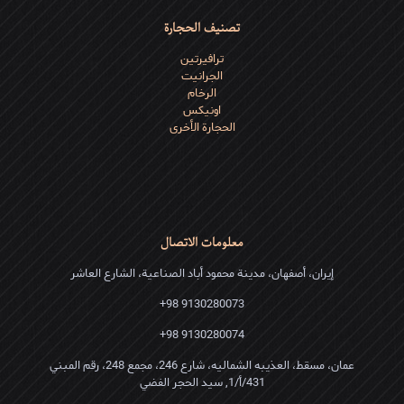
تصنيف الحجارة
ترافیرتین
الجرانیت
الرخام
اونیکس
الحجارة الأخرى
معلومات الاتصال
إيران، أصفهان، مدينة محمود أباد الصناعية، الشارع العاشر
9130280073 98+
9130280074 98+
عمان، مسقط، العذیبه الشمالیه، شارع 246، مجمع 248، رقم المبني
431/أ/1, سید الحجر الفضي