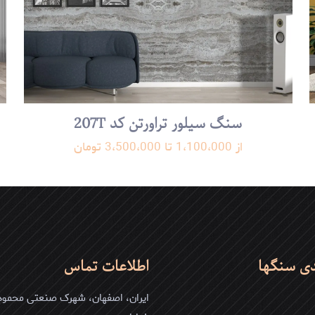
سنگ سیلور تراورتن کد 207T
ذخیره نام، ای
ایمیل
*
از 1،100،000 تا 3،500،000 تومان
مرورگر برای زمانی 
دی سنگها
اطلاعات تماس
ایران، اصفهان، شهرک صنعتی محمودآ