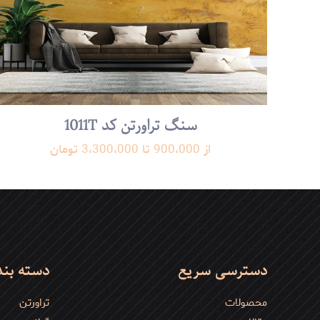
سنگ تراورتن کد 1011T
نام
*
از 900،000 تا 3،300،000 تومان
می‌نویسم.
دسترسی سریع
دسته بن
محصولات
تراورتن