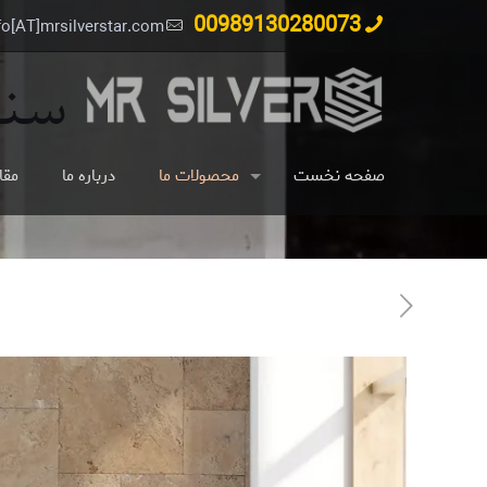
00989130280073
fo[AT]mrsilverstar.com
سنگ 
صفحه نخست
محصولات ما
درباره ما
مقا