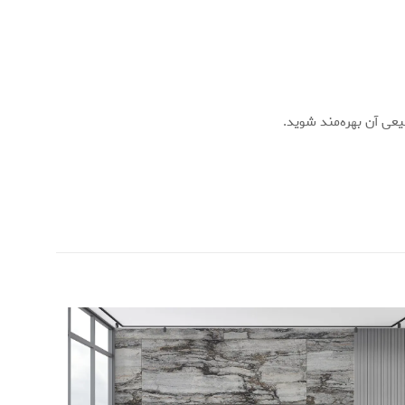
یعی آن بهره‌مند شوید.
تکاب
بژ
تراورتن سیلور
1008T”
5 of 5 stars