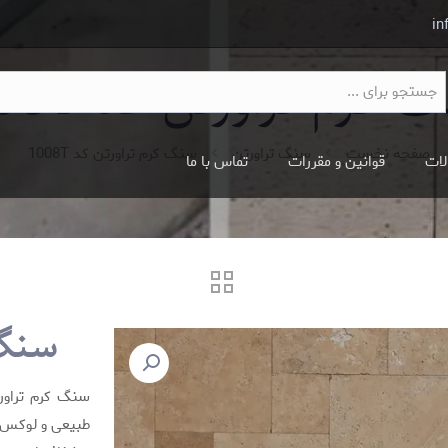
in
کرم تراورتن کد 1008T
صفحه نخست
سنگ تراورتن
سنگ کرم تراورتن کد 1008T
لات
قوانین و مقررات
تماس با ما
سنگ ک
سنگ کرم تراورت
طبیعی و لوکس 