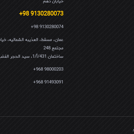
خیابان دهم
9130280073 98+
9130280074 98+
مجتمع 248
ساختمان 431/أ/1، سید الحجر الفضی
98000203 968+
91493091 968+