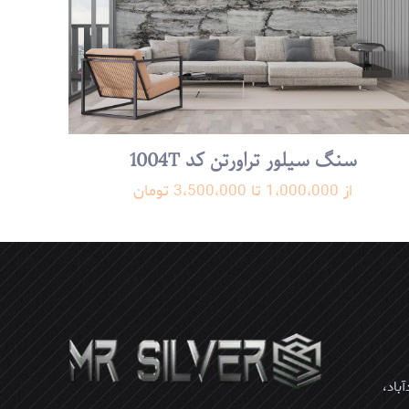
سنگ سیلور تراورتن کد 1004T
میل و وبسایت من در
از 1،000،000 تا 3،500،000 تومان
که دوباره دیدگاهی
باد،