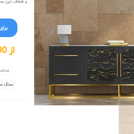
و شفاف این سنگ
برای خرید
از 900،000 تا 3،500،000 تومان
شناسه
سنگ سیل