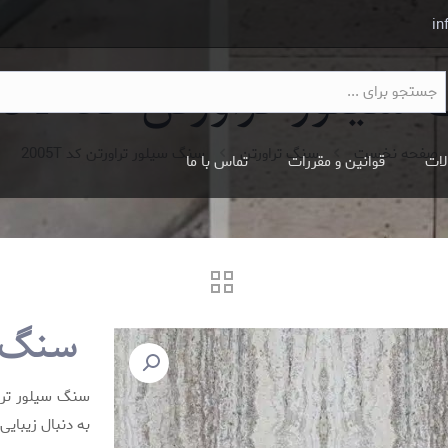
in
یلور تراورتن کد 2005T
صفحه نخست
سنگ تراورتن
سنگ سیلور تراورتن کد 2005T
لات
قوانین و مقررات
تماس با ما
سنگ سی
سنگ سیلور تراو
به دنبال زیبای