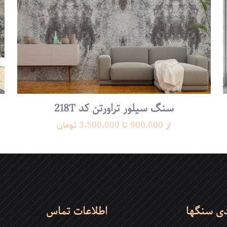
ه امروز، نشان‌دهنده عزم راسخ آن برای پیشرفت و تعالی است. چگونه می‌توا
نعت سنگ در ایران استفاده کرد؟
German news
–
20
سنگ سیلور تراورتن کد 218T
این متن بسیار جذاب و الهام‌بخش است. شرکت مستر سیلور با ۶۰ سال 
از 900،000 تا 3،500،000 تومان
 از معادن کهن ایران نشان‌دهنده ریشه‌های عمیق این شرکت در صنعت سن
سیدن به افتخار، داستانی پر از تلاش و پشتکار است. چگونه این شرکت توان
یگاهی در صنعت سنگ ایران دست یابد؟
یسید
دی سنگها
اطلاعات تماس
 نخواهد شد.
بخش‌های موردنیاز علامت‌گذاری شده‌اند
*