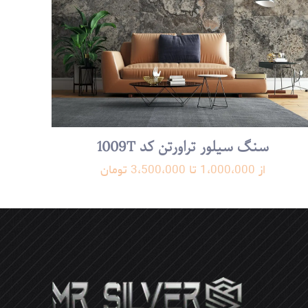
ن از تجربیات این
سنگ سیلور تراورتن کد 1009T
سابقه، نمادی از تعهد به کیفیت و نوآوری
از 1،000،000 تا 3،500،000 تومان
گ است. عبور از
سته در طول این