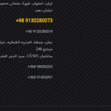
ایران، اصفهان، شهرک صنعتی محمودآ
خیابان دهم
9130280073 98+
4 of 5 stars
3 of 5 stars
2 of 5 stars
9130280074 98+
مجتمع 248
ساختمان 431/أ/1، سید الحجر الفضی
98000203 968+
ذخیره نام، ای
ایمیل
*
91493091 968+
مرورگر برای زمانی