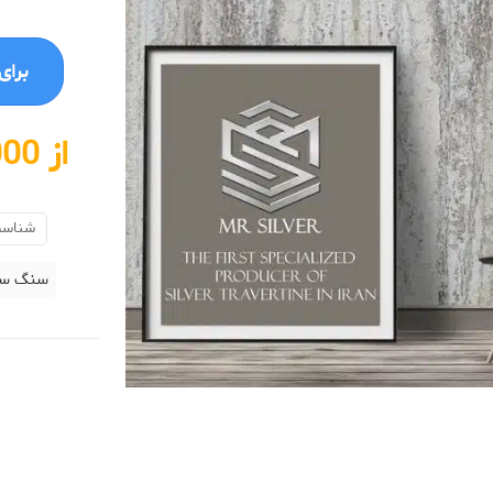
برای خرید
از 1،200،000 تا 3،500،000 تومان
شناسه
سنگ سیل