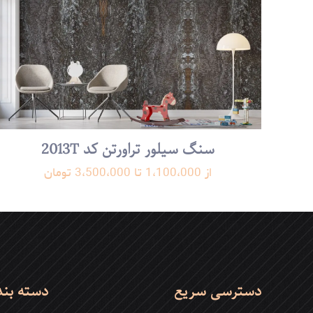
شرکت از گذشته تا ب
شرکت برای توسعه ص
25-06-28
سنگ سیلور تراورتن کد 2013T
از 1،100،000 تا 3،500،000 تومان
است. شروع این سفر
گذرگاه‌های زمان و ر
سال‌ها به چنین جا
دیدگاه خود را بنو
دسترسی سریع
دسته بن
نشانی ایمیل شما منتشر