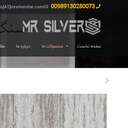
00989130280073
fo[AT]mrsilverstar.com
سنگ س
صفحه نخست
محصولات ما
درباره ما
مقا