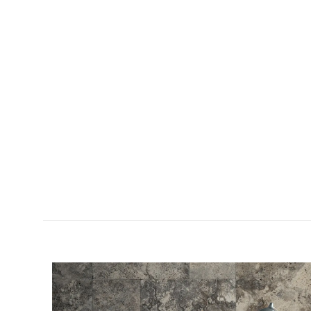
تکاب
بژ, نقره ای
تراورتن سیلور
است که با بیش از ۶۰ سال سابقه، تعهد خود را به
بی‌نظیر تولید
رده است. سفر این