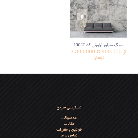
نام
*
سنگ سیلور تراورتن کد 1002T
از 900،000 تا 3،300،000
ایمیل
*
تومان
ذخیره نام، ایمیل و وبسایت من در مرورگر برای زمانی که دوباره دیدگاهی
می‌نویسم.
دسترسی سریع
محصولات
مقالات
قوانین و مقررات
تماس با ما