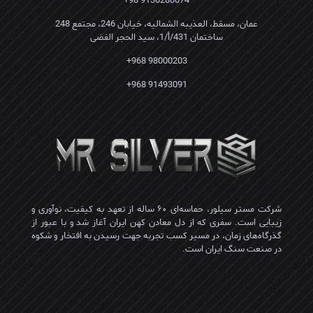
9130280074 98+
عمان، مسقط، العذیبه الشمالیه، خیابان 246، مجتمع 248
ساختمان 431/أ/1، سید الحجر الفضی
98000203 968+
91493091 968+
شرکت مستر سیلور، حماسه‌ای ۶۰ ساله از تعهد به کیفیت، نوآوری و
زیبایی است. سفری که از دل معادن کهن ایران آغاز شد و با عبور از
گذرگاه‌های زمان، در مسیر کسب تجربه جهت رسیدن به افتخار و شکوه
در صنعت سنگ ایران است.