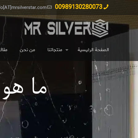
00989130280073
fo[AT]mrsilverstar.com
الصفحة الرئيسية
منتجاتنا
من نحن
مقال
ما هو