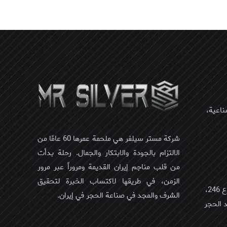
ناعية،
شركة مستر سيلفر هي ملحمة عمرها 60 عامًا من
الالتزام بالجودة والابتكار والجمال. رحلة بدأت
من قلب مناجم إيران القديمة ومروراً عبر مرور
الزمن، في طريقها لاكتساب الخبرة لتحقيق
عمان، مسقط، العذیبه الشمالیه، شارع 246،
الشرف والمجد في صناعة الحجر في إيران.
لمبني 431/أ/1, سید الحجر