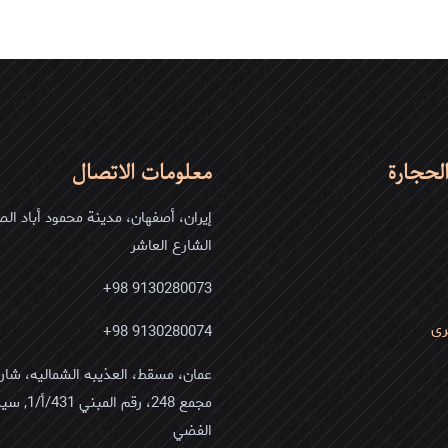
ا
و
جر
لاسلب
ما
ي
لحجارة
معلومات الاتصال
ستخداماته؟
إيران، أصفهان، مدينة محمود أباد الص
الشارع العاشر
9130280073 98+
رى
9130280074 98+
مجمع 248، رقم ا
الفضي