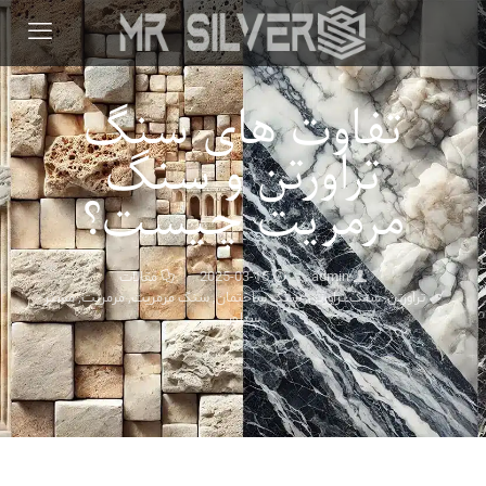
تفاوت های سنگ
تراورتن و سنگ
مرمریت چیست؟
admin
2025-03-15
مقالات
تراورتن
,
سنگ تراورتن
,
سنگ ساختمان
,
سنگ مرمریت
,
مرمریت
,
مستر
سیلور