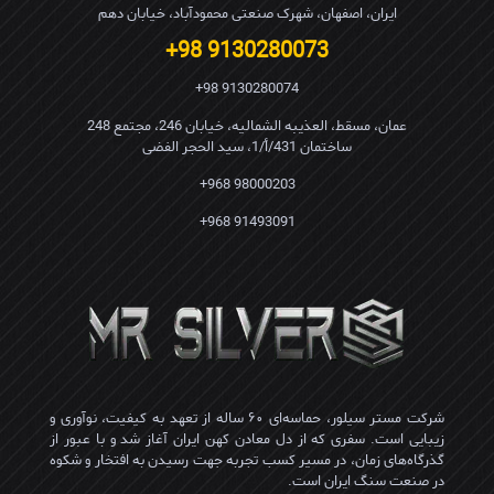
ایران، اصفهان، شهرک صنعتی محمودآباد، خیابان دهم
9130280073 98+
9130280074 98+
عمان، مسقط، العذیبه الشمالیه، خیابان 246، مجتمع 248
ساختمان 431/أ/1، سید الحجر الفضی
98000203 968+
91493091 968+
شرکت مستر سیلور، حماسه‌ای ۶۰ ساله از تعهد به کیفیت، نوآوری و
زیبایی است. سفری که از دل معادن کهن ایران آغاز شد و با عبور از
گذرگاه‌های زمان، در مسیر کسب تجربه جهت رسیدن به افتخار و شکوه
در صنعت سنگ ایران است.