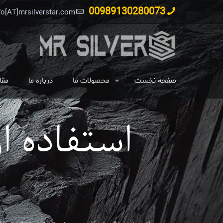
00989130280073
fo[AT]mrsilverstar.com
صفحه نخست
محصولات ما
درباره ما
مقا
استفاده ا