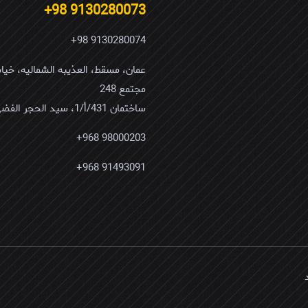
9130280073 98+
9130280074 98+
مجتمع 248
ساختمان 431/أ/1، سید الحجر الفضی
98000203 968+
91493091 968+