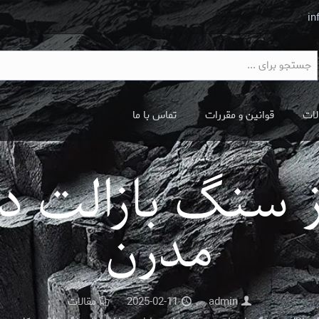
in
لات
قوانین و مقررات
تماس با ما
ز سنگ بازالت د
مدرن
admin
2025-02-11
مقالات