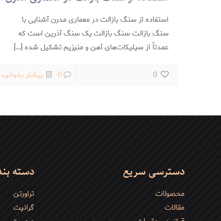
استفاده از سنگ بازالت در معماری مدرن آشنایی با
سنگ بازالت سنگ بازالت یک سنگ آذرین است که
عمدتاً از سیلیکات‌های آهن و منیزیم تشکیل شده
[…]
-
0
0
بیشتر بخوانید
ا
ا
س
ب
د
م
دسترسی سریع
دسته بن
م
محصولات
تراورتن
مقالات
گرانیت